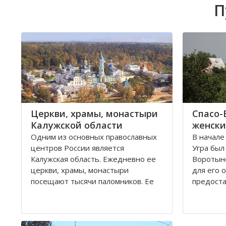
П
Церкви, храмы, монастыри
Спасо-
Калужской области
женски
Одним из основных православных
В начале
центров России является
Угра был
Калужская область. Ежедневно ее
Воротынс
церкви, храмы, монастыри
для его 
посещают тысячи паломников. Ее
предост
святые места, такие как Оптина
Воротын
пустынь, Свято-Пафнутиев
монастыр
Боровский монастырь, Тихонова
вкладами
пустынь и многие другие известны
века зап