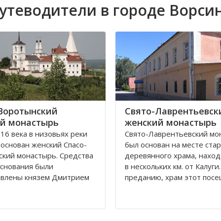
утеводители в городе Ворси
Воротынский
Свято-Лаврентьевск
й монастырь
женский монастырь
 16 века в низовьях реки
Свято-Лаврентьевский мо
 основан женский Спасо-
был основан на месте ста
кий монастырь. Средства
деревянного храма, нахо
основания были
в нескольких км. от Калуги
авлены князем Дмитрием
преданию, храм этот пос
ским. В последующем
святой праведный Лаврен
ь не раз поддерживался
Калужский. Вначале был п
 князей, но в начале 18
храм Рождества Пресвято
устел и был упразднен.
Богородицы. В конце 18 в