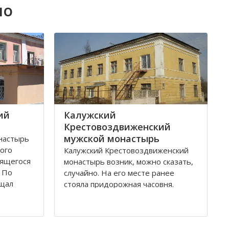
но
ий
Калужский
Крестовоздвиженский
мужской монастырь
настырь
рого
Калужский Крестовоздвиженский
дящегося
монастырь возник, можно сказать,
. По
случайно. На его месте ранее
ещал
стояла придорожная часовня.
тий
Отставной полковник Чебышев, в
остроен
начале 19-го века лечившийся в
й
Калуге, увидел видение, что он
ека