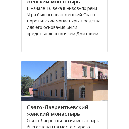
женский монастырь
В начале 16 века в низовьях реки
Угра был основан женский Спасо-
Воротынский монастырь. Средства
для его основания были
предоставлены князем Дмитрием
Воротынским. В последующем
монастырь не раз поддерживался
вкладами князей, но в начале 18
века запустел и был упразднен.
При монастыре было три
Свято-Лаврентьевский
женский монастырь
Свято-Лаврентьевский монастырь
был основан на месте старого