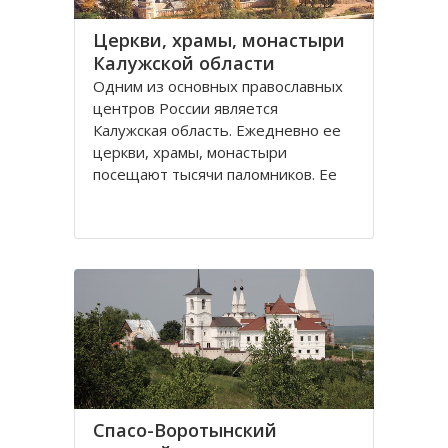
Церкви, храмы, монастыри
Калужской области
Одним из основных православных
центров России является
Калужская область. Ежедневно ее
церкви, храмы, монастыри
посещают тысячи паломников. Ее
святые места, такие как Оптина
пустынь, Свято-Пафнутиев
Боровский монастырь, Тихонова
пустынь и многие другие известны
далеко не только за пределами
Спасо-Воротынский