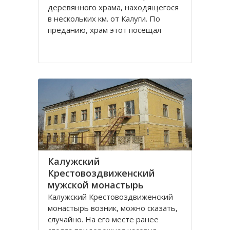
деревянного храма, находящегося
в нескольких км. от Калуги. По
преданию, храм этот посещал
святой праведный Лаврентий
Калужский. Вначале был построен
храм Рождества Пресвятой
Богородицы. В конце 18 века
Лаврентьевский монастырь стал
Калужский
Крестовоздвиженский
мужской монастырь
Калужский Крестовоздвиженский
монастырь возник, можно сказать,
случайно. На его месте ранее