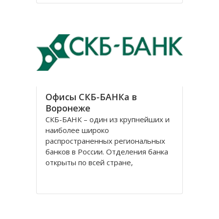
В нем было 3 престола, но
назывался он в честь центрального
– Казанский. Монастырь
Офисы СКБ-БАНКа в
Воронеже
СКБ-БАНК – один из крупнейших и
наиболее широко
распространенных региональных
банков в России. Отделения банка
открыты по всей стране,
центральный офис расположен в
Екатеринбурге. История банка
начинается 2 ноября 1990 г., когда
Свердловское областное
управление «Агропромбанка СССР»