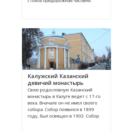
стояла придорожная часовня.
Отставной полковник Чебышев, в
начале 19-го века лечившийся в
Калуге, увидел видение, что он
выздоровел, поклонившись
Животворящему Кресту в
неизвестной часовне. Позже он
узнал
Калужский Казанский
девичий монастырь
Свою родословную Казанский
монастырь в Калуге ведет с 17-го
века. Вначале он не имел своего
собора. Собор появился в 1899
году, был освящен в 1903. Собор
был огромный, пятиглавый,
построенный в византийском стиле.