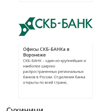
В нем было 3 престола, но
назывался он в честь центрального
– Казанский. Монастырь
Офисы СКБ-БАНКа в
Воронеже
СКБ-БАНК – один из крупнейших и
наиболее широко
распространенных региональных
банков в России. Отделения банка
открыты по всей стране,
центральный офис расположен в
Екатеринбурге. История банка
начинается 2 ноября 1990 г., когда
Свердловское областное
Сухиничи
управление «Агропромбанка СССР»