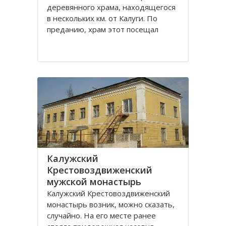
деревянного храма, находящегося
в нескольких км. от Калуги. По
преданию, храм этот посещал
святой праведный Лаврентий
Калужский. Вначале был построен
храм Рождества Пресвятой
Богородицы. В конце 18 века
Лаврентьевский монастырь стал
Калужский
Крестовоздвиженский
мужской монастырь
Калужский Крестовоздвиженский
монастырь возник, можно сказать,
случайно. На его месте ранее