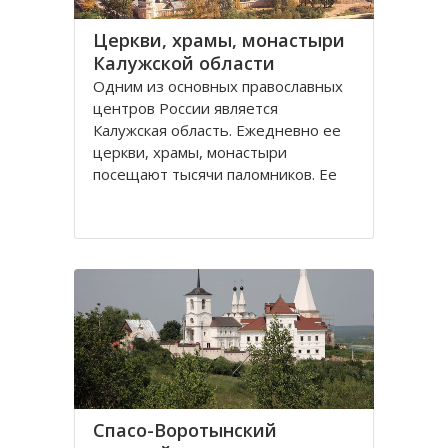
Церкви, храмы, монастыри
Калужской области
Одним из основных православных
центров России является
Калужская область. Ежедневно ее
церкви, храмы, монастыри
посещают тысячи паломников. Ее
святые места, такие как Оптина
пустынь, Свято-Пафнутиев
Боровский монастырь, Тихонова
пустынь и многие другие известны
далеко не только за пределами
Спасо-Воротынский