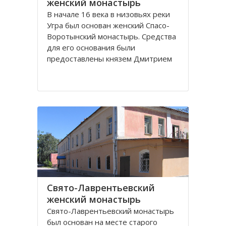
женский монастырь
В начале 16 века в низовьях реки
Угра был основан женский Спасо-
Воротынский монастырь. Средства
для его основания были
предоставлены князем Дмитрием
Воротынским. В последующем
монастырь не раз поддерживался
вкладами князей, но в начале 18
века запустел и был упразднен.
При монастыре было три
Свято-Лаврентьевский
женский монастырь
Свято-Лаврентьевский монастырь
был основан на месте старого