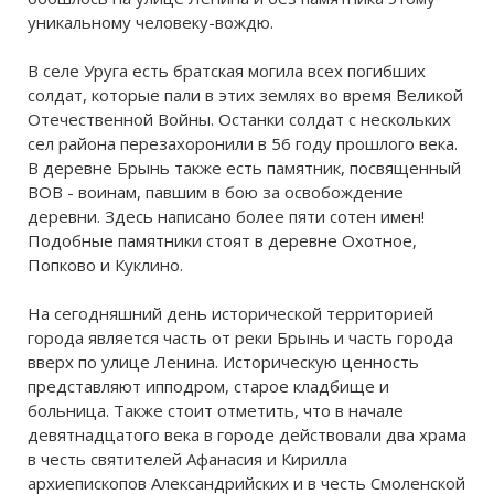
уникальному человеку-вождю.
В селе Уруга есть братская могила всех погибших
солдат, которые пали в этих землях во время Великой
Отечественной Войны. Останки солдат с нескольких
сел района перезахоронили в 56 году прошлого века.
В деревне Брынь также есть памятник, посвященный
ВОВ - воинам, павшим в бою за освобождение
деревни. Здесь написано более пяти сотен имен!
Подобные памятники стоят в деревне Охотное,
Попково и Куклино.
На сегодняшний день исторической территорией
города является часть от реки Брынь и часть города
вверх по улице Ленина. Историческую ценность
представляют ипподром, старое кладбище и
больница. Также стоит отметить, что в начале
девятнадцатого века в городе действовали два храма
в честь святителей Афанасия и Кирилла
архиепископов Александрийских и в честь Смоленской