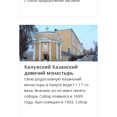
стояла придорожная часовня.
Отставной полковник Чебышев, в
начале 19-го века лечившийся в
Калуге, увидел видение, что он
выздоровел, поклонившись
Животворящему Кресту в
неизвестной часовне. Позже он
узнал
Калужский Казанский
девичий монастырь
Свою родословную Казанский
монастырь в Калуге ведет с 17-го
века. Вначале он не имел своего
собора. Собор появился в 1899
году, был освящен в 1903. Собор
был огромный, пятиглавый,
построенный в византийском стиле.