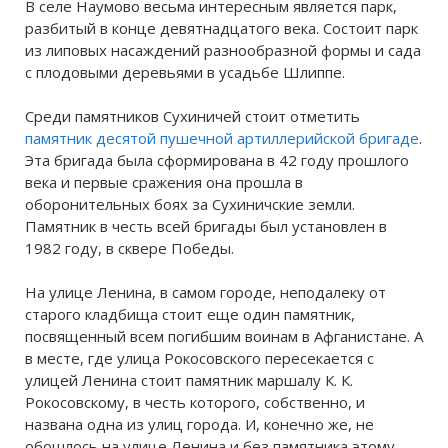
В селе Наумово весьма интересным является парк,
разбитый в конце девятнадцатого века. Состоит парк
из липовых насаждений разнообразной формы и сада
с плодовыми деревьями в усадьбе Шлиппе.
Среди памятников Сухиничей стоит отметить
памятник десятой пушечной артиллерийской бригаде
.
Эта бригада была сформирована в 42 году прошлого
века и первые сражения она прошла в
оборонительных боях за Сухиничские земли.
Памятник в честь всей бригады был установлен в
1982 году, в сквере Победы.
На улице Ленина, в самом городе, неподалеку от
старого кладбища стоит еще один памятник,
посвященный всем погибшим воинам в Афганистане. А
в месте, где улица Рокосовского пересекается с
улицей Ленина стоит памятник маршалу К. К.
Рокосовскому, в честь которого, собственно, и
названа одна из улиц города. И, конечно же, не
обошлось на улице Ленина и без памятника этому