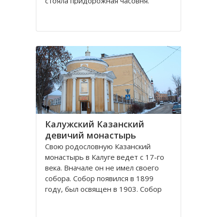
стояла придорожная часовня.
Отставной полковник Чебышев, в
начале 19-го века лечившийся в
Калуге, увидел видение, что он
выздоровел, поклонившись
Животворящему Кресту в
неизвестной часовне. Позже он
узнал
Калужский Казанский
девичий монастырь
Свою родословную Казанский
монастырь в Калуге ведет с 17-го
века. Вначале он не имел своего
собора. Собор появился в 1899
году, был освящен в 1903. Собор
был огромный, пятиглавый,
построенный в византийском стиле.