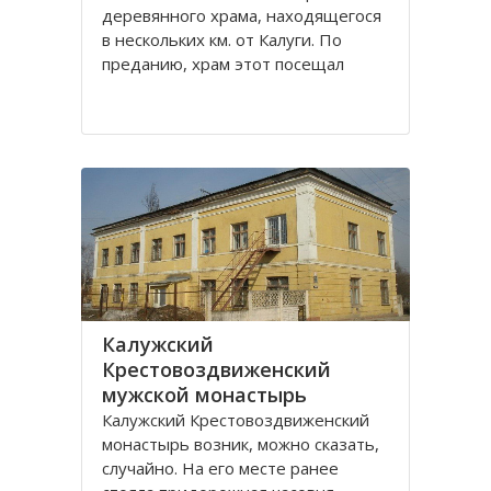
деревянного храма, находящегося
в нескольких км. от Калуги. По
преданию, храм этот посещал
святой праведный Лаврентий
Калужский. Вначале был построен
храм Рождества Пресвятой
Богородицы. В конце 18 века
Лаврентьевский монастырь стал
Калужский
Крестовоздвиженский
мужской монастырь
Калужский Крестовоздвиженский
монастырь возник, можно сказать,
случайно. На его месте ранее