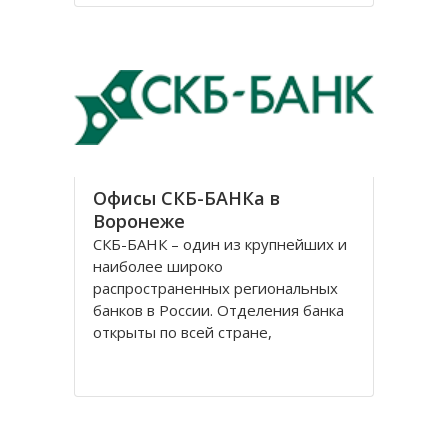
В нем было 3 престола, но
назывался он в честь центрального
– Казанский. Монастырь
Офисы СКБ-БАНКа в
Воронеже
СКБ-БАНК – один из крупнейших и
наиболее широко
распространенных региональных
банков в России. Отделения банка
открыты по всей стране,
центральный офис расположен в
Екатеринбурге. История банка
начинается 2 ноября 1990 г., когда
Свердловское областное
управление «Агропромбанка СССР»