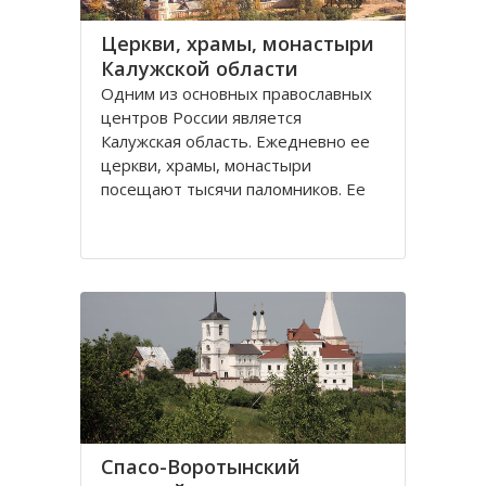
Церкви, храмы, монастыри
Калужской области
Одним из основных православных
центров России является
Калужская область. Ежедневно ее
церкви, храмы, монастыри
посещают тысячи паломников. Ее
святые места, такие как Оптина
пустынь, Свято-Пафнутиев
Боровский монастырь, Тихонова
пустынь и многие другие известны
далеко не только за пределами
Спасо-Воротынский