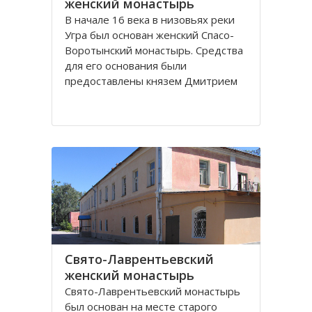
женский монастырь
В начале 16 века в низовьях реки
Угра был основан женский Спасо-
Воротынский монастырь. Средства
для его основания были
предоставлены князем Дмитрием
Воротынским. В последующем
монастырь не раз поддерживался
вкладами князей, но в начале 18
века запустел и был упразднен.
При монастыре было три
Свято-Лаврентьевский
женский монастырь
Свято-Лаврентьевский монастырь
был основан на месте старого