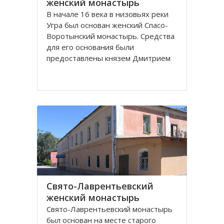
женский монастырь
В начале 16 века в низовьях реки
Угра был основан женский Спасо-
Воротынский монастырь. Средства
для его основания были
предоставлены князем Дмитрием
Воротынским. В последующем
монастырь не раз поддерживался
вкладами князей, но в начале 18
века запустел и был упразднен.
При монастыре было три
Свято-Лаврентьевский
женский монастырь
Свято-Лаврентьевский монастырь
был основан на месте старого