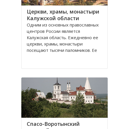
Церкви, храмы, монастыри
Калужской области
Одним из основных православных
центров России является
Калужская область. Ежедневно ее
церкви, храмы, монастыри
посещают тысячи паломников. Ее
святые места, такие как Оптина
пустынь, Свято-Пафнутиев
Боровский монастырь, Тихонова
пустынь и многие другие известны
далеко не только за пределами
Спасо-Воротынский