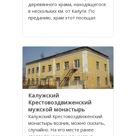
деревянного храма, находящегося
в нескольких км. от Калуги. По
преданию, храм этот посещал
святой праведный Лаврентий
Калужский. Вначале был построен
храм Рождества Пресвятой
Богородицы. В конце 18 века
Лаврентьевский монастырь стал
Калужский
Крестовоздвиженский
мужской монастырь
Калужский Крестовоздвиженский
монастырь возник, можно сказать,
случайно. На его месте ранее