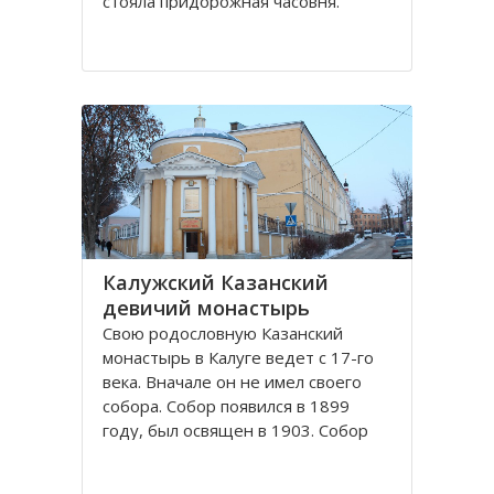
стояла придорожная часовня.
Отставной полковник Чебышев, в
начале 19-го века лечившийся в
Калуге, увидел видение, что он
выздоровел, поклонившись
Животворящему Кресту в
неизвестной часовне. Позже он
узнал
Калужский Казанский
девичий монастырь
Свою родословную Казанский
монастырь в Калуге ведет с 17-го
века. Вначале он не имел своего
собора. Собор появился в 1899
году, был освящен в 1903. Собор
был огромный, пятиглавый,
построенный в византийском стиле.