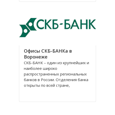
В нем было 3 престола, но
назывался он в честь центрального
– Казанский. Монастырь
Офисы СКБ-БАНКа в
Воронеже
СКБ-БАНК – один из крупнейших и
наиболее широко
распространенных региональных
банков в России. Отделения банка
открыты по всей стране,
центральный офис расположен в
Екатеринбурге. История банка
начинается 2 ноября 1990 г., когда
Свердловское областное
управление «Агропромбанка СССР»