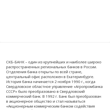
Волгоградская область
Кировоградская область
Восточно-Казахстанская область
Березичский Стеклозавод
Иркутская обла
Хмельницкая о
Северо-Казахст
Волковское
СКБ-БАНК – один из крупнейших и наиболее широко
распространенных региональных банков в России.
Отделения банка открыты по всей стране,
центральный офис расположен в Екатеринбурге.
История банка начинается 2 ноября 1990 г., когда
Свердловское областное управление «Агропромбанка
СССР» было преобразовано в Свердловский
коммерческий банк. В 1992 г. Банк был преобразован
в акционерное общество и стал называться
«Акционерным коммерческим банком содействия