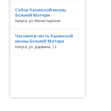
Волгоградская область
Кировоградская область
Восточно-Казахстанская область
Березичский Стеклозавод
Калинингр
Воробьи
Черниговс
Туркестан
Собор Казанской иконы
Вологодская область
Львовская область
Жамбылская область
Березовский
Калужская
Воротынск
Черновицк
Божией Матери
Воронежская область
Николаевская область
Бесово
Камчатски
Ворсино
Калуга, ул. Монастырская
Часовня в честь Казанской
иконы Божией Матери
Калуга, ул. Дарвина, 13