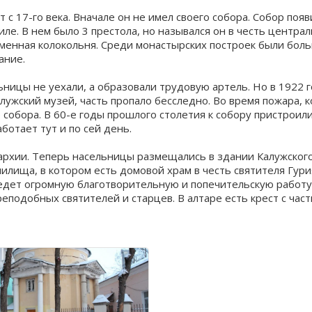
с 17-го века. Вначале он не имел своего собора. Собор появ
ле. В нем было 3 престола, но назывался он в честь центра
аменная колокольня. Среди монастырских построек были бол
ание.
ницы не уехали, а образовали трудовую артель. Но в 1922 
лужский музей, часть пропало бесследно. Во время пожара, 
о собора. В 60-е годы прошлого столетия к собору пристроил
ботает тут и по сей день.
рхии. Теперь насельницы размещались в здании Калужского 
лища, в котором есть домовой храм в честь святителя Гурия
едет огромную благотворительную и попечительскую работу
еподобных святителей и старцев. В алтаре есть крест с ча