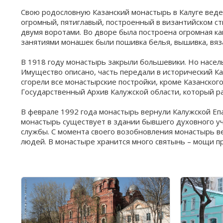
Свою родословную Казанский монастырь в Калуге ведет 
огромный, пятиглавый, построенный в византийском сти
двумя воротами. Во дворе была построена огромная к
занятиями монашек были пошивка белья, вышивка, вяз
В 1918 году монастырь закрыли большевики. Но насель
Имущество описано, часть передали в исторический Ка
сгорели все монастырские постройки, кроме Казанског
Государственный Архив Калужской области, который ра
В феврале 1992 года монастырь вернули Калужской Епа
монастырь существует в здании бывшего духовного учи
службы. С момента своего возобновления монастырь в
людей. В монастыре хранится много святынь – мощи пр