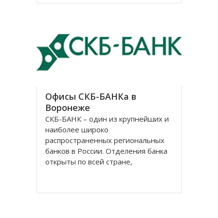
В нем было 3 престола, но
назывался он в честь центрального
– Казанский. Монастырь
Офисы СКБ-БАНКа в
Воронеже
СКБ-БАНК – один из крупнейших и
наиболее широко
распространенных региональных
банков в России. Отделения банка
открыты по всей стране,
центральный офис расположен в
Екатеринбурге. История банка
начинается 2 ноября 1990 г., когда
Свердловское областное
управление «Агропромбанка СССР»