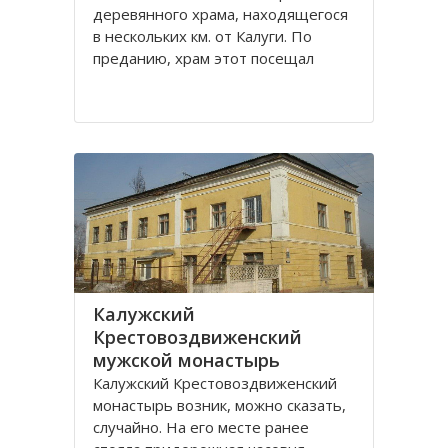
деревянного храма, находящегося
в нескольких км. от Калуги. По
преданию, храм этот посещал
святой праведный Лаврентий
Калужский. Вначале был построен
храм Рождества Пресвятой
Богородицы. В конце 18 века
Лаврентьевский монастырь стал
Калужский
Крестовоздвиженский
мужской монастырь
Калужский Крестовоздвиженский
монастырь возник, можно сказать,
случайно. На его месте ранее