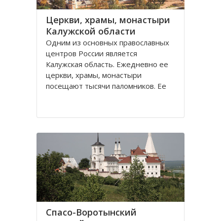
Церкви, храмы, монастыри
Калужской области
Одним из основных православных
центров России является
Калужская область. Ежедневно ее
церкви, храмы, монастыри
посещают тысячи паломников. Ее
святые места, такие как Оптина
пустынь, Свято-Пафнутиев
Боровский монастырь, Тихонова
пустынь и многие другие известны
далеко не только за пределами
Спасо-Воротынский