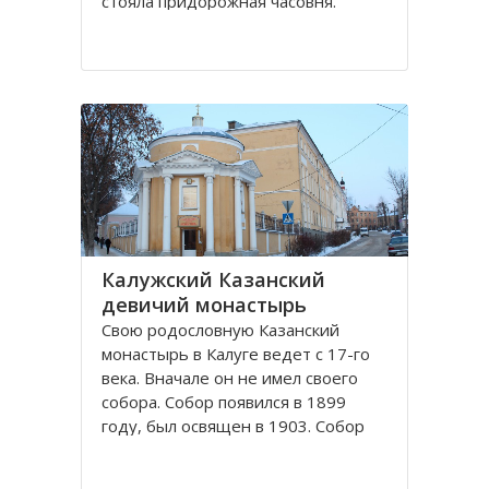
стояла придорожная часовня.
Отставной полковник Чебышев, в
начале 19-го века лечившийся в
Калуге, увидел видение, что он
выздоровел, поклонившись
Животворящему Кресту в
неизвестной часовне. Позже он
узнал
Калужский Казанский
девичий монастырь
Свою родословную Казанский
монастырь в Калуге ведет с 17-го
века. Вначале он не имел своего
собора. Собор появился в 1899
году, был освящен в 1903. Собор
был огромный, пятиглавый,
построенный в византийском стиле.