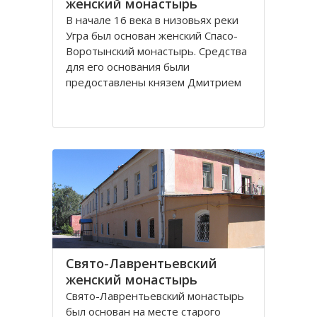
женский монастырь
В начале 16 века в низовьях реки
Угра был основан женский Спасо-
Воротынский монастырь. Средства
для его основания были
предоставлены князем Дмитрием
Воротынским. В последующем
монастырь не раз поддерживался
вкладами князей, но в начале 18
века запустел и был упразднен.
При монастыре было три
Свято-Лаврентьевский
женский монастырь
Свято-Лаврентьевский монастырь
был основан на месте старого