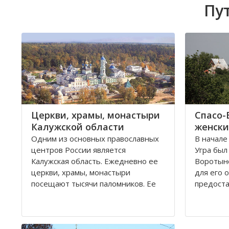
Пу
Церкви, храмы, монастыри
Спасо-
Калужской области
женски
Одним из основных православных
В начале
центров России является
Угра был
Калужская область. Ежедневно ее
Воротынс
церкви, храмы, монастыри
для его 
посещают тысячи паломников. Ее
предост
святые места, такие как Оптина
Воротын
пустынь, Свято-Пафнутиев
монастыр
Боровский монастырь, Тихонова
вкладами
пустынь и многие другие известны
века зап