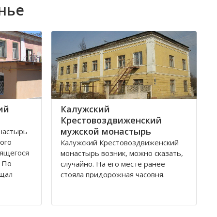
нье
ий
Калужский
Крестовоздвиженский
мужской монастырь
настырь
рого
Калужский Крестовоздвиженский
дящегося
монастырь возник, можно сказать,
. По
случайно. На его месте ранее
ещал
стояла придорожная часовня.
тий
Отставной полковник Чебышев, в
остроен
начале 19-го века лечившийся в
й
Калуге, увидел видение, что он
ека