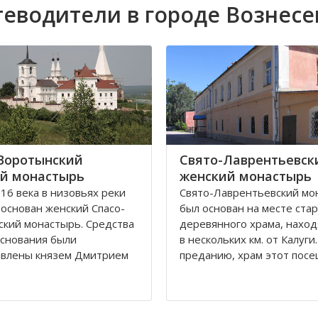
теводители в городе Вознесе
Воротынский
Свято-Лаврентьевск
й монастырь
женский монастырь
 16 века в низовьях реки
Свято-Лаврентьевский мо
 основан женский Спасо-
был основан на месте ста
кий монастырь. Средства
деревянного храма, нахо
основания были
в нескольких км. от Калуги
авлены князем Дмитрием
преданию, храм этот пос
ским. В последующем
святой праведный Лаврен
ь не раз поддерживался
Калужский. Вначале был п
 князей, но в начале 18
храм Рождества Пресвято
устел и был упразднен.
Богородицы. В конце 18 в