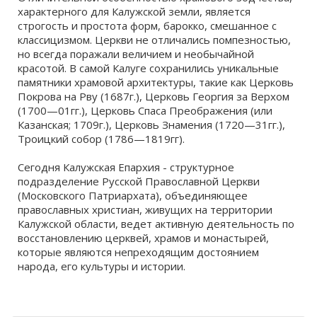
характерного для Калужской земли, является
строгость и простота форм, барокко, смешанное с
классицизмом. Церкви не отличались помпезностью,
но всегда поражали величием и необычайной
красотой. В самой Калуге сохранились уникальные
памятники храмовой архитектуры, такие как Церковь
Покрова на Рву (1687г.), Церковь Георгия за Верхом
(1700—01гг.), Церковь Спаса Преображения (или
Казанская; 1709г.), Церковь Знамения (1720—31гг.),
Троицкий собор (1786—1819гг).
Сегодня Калужская Епархия - структурное
подразделение Русской Православной Церкви
(Московского Патриархата), объединяющее
православных христиан, живущих на территории
Калужской области, ведет активную деятельность по
восстановлению церквей, храмов и монастырей,
которые являются непреходящим достоянием
народа, его культуры и истории.