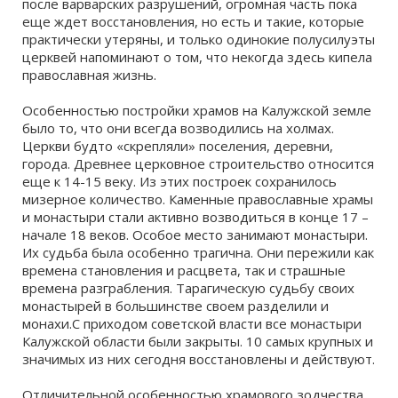
Церковь Успения Пресвятой Богородицы
после варварских разрушений, огромная часть пока
еще ждет восстановления, но есть и такие, которые
г. Калуга, ул. Достоевского, 2
практически утеряны, и только одинокие полусилуэты
церквей напоминают о том, что некогда здесь кипела
православная жизнь.
Церковь Сергия Радонежского
Калуга, ул. Широкая, 49
Особенностью постройки храмов на Калужской земле
было то, что они всегда возводились на холмах.
Церкви будто «скрепляли» поселения, деревни,
Церковь Рождества Богородицы
города. Древнее церковное строительство относится
Калуга, ул. Ленина, 106
еще к 14-15 веку. Из этих построек сохранилось
мизерное количество. Каменные православные храмы
и монастыри стали активно возводиться в конце 17 –
Церковь Покрова Пресвятой Богородицы
начале 18 веков. Особое место занимают монастыри.
, г. Калуга, ул.Марата, 4
Их судьба была особенно трагична. Они пережили как
времена становления и расцвета, так и страшные
времена разграбления. Тарагическую судьбу своих
Церковь Николая Чудотворца
монастырей в большинстве своем разделили и
г.Калуга, Николо-Козинская ул.,33
монахи.С приходом советской власти все монастыри
Калужской области были закрыты. 10 самых крупных и
значимых из них сегодня восстановлены и действуют.
Отличительной особенностью храмового зодчества,