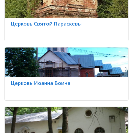
Церковь Святой Параскевы
Церковь Иоанна Воина