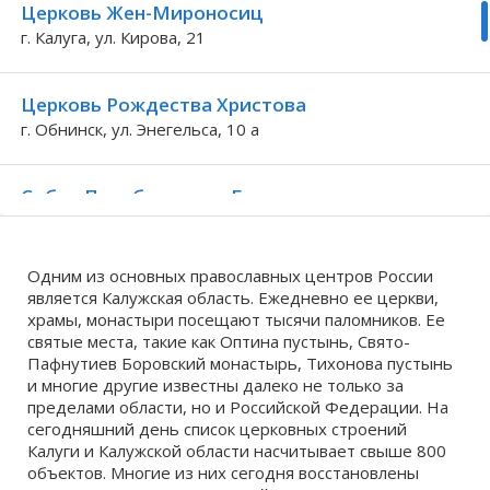
Церковь Жен-Мироносиц
г. Калуга, ул. Кирова, 21
Волгоградская область
Кировоградская область
Восточно-Казахстанская область
Березичский Стеклозавод
Иркутская обла
Хмельницкая о
Северо-Казахст
Волковское
Церковь Рождества Христова
г. Обнинск, ул. Энегельса, 10 а
Собор Преображения Господня
Калужская обл. с. Спас
Одним из основных православных центров России
Сретенский скит
является Калужская область. Ежедневно ее церкви,
Калуга, Тихонова пустынь
храмы, монастыри посещают тысячи паломников. Ее
святые места, такие как Оптина пустынь, Свято-
Пафнутиев Боровский монастырь, Тихонова пустынь
Часовня в честь иконы Божией Матери Всех
и многие другие известны далеко не только за
скорбящих радость
пределами области, но и Российской Федерации. На
Калужская обл. д. Колюпаново
сегодняшний день список церковных строений
Калуги и Калужской области насчитывает свыше 800
объектов. Многие из них сегодня восстановлены