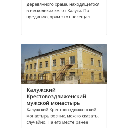
деревянного храма, находящегося
в нескольких км. от Калуги. По
преданию, храм этот посещал
святой праведный Лаврентий
Калужский. Вначале был построен
храм Рождества Пресвятой
Богородицы. В конце 18 века
Лаврентьевский монастырь стал
Калужский
Крестовоздвиженский
мужской монастырь
Калужский Крестовоздвиженский
монастырь возник, можно сказать,
случайно. На его месте ранее