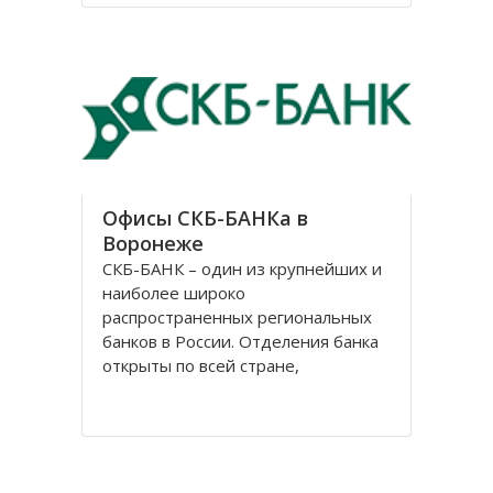
В нем было 3 престола, но
назывался он в честь центрального
– Казанский. Монастырь
Офисы СКБ-БАНКа в
Воронеже
СКБ-БАНК – один из крупнейших и
наиболее широко
распространенных региональных
банков в России. Отделения банка
открыты по всей стране,
центральный офис расположен в
Екатеринбурге. История банка
начинается 2 ноября 1990 г., когда
Свердловское областное
управление «Агропромбанка СССР»