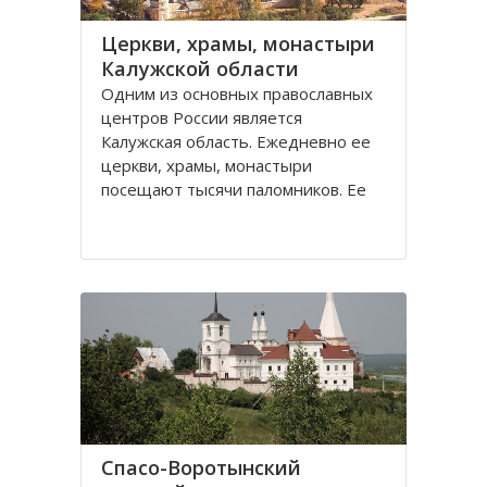
Церкви, храмы, монастыри
Калужской области
Одним из основных православных
центров России является
Калужская область. Ежедневно ее
церкви, храмы, монастыри
посещают тысячи паломников. Ее
святые места, такие как Оптина
пустынь, Свято-Пафнутиев
Боровский монастырь, Тихонова
пустынь и многие другие известны
далеко не только за пределами
Спасо-Воротынский