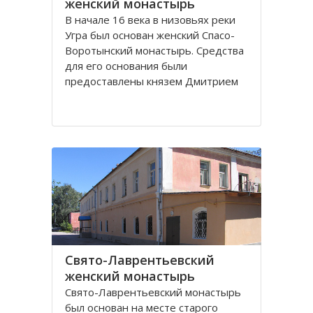
женский монастырь
В начале 16 века в низовьях реки
Угра был основан женский Спасо-
Воротынский монастырь. Средства
для его основания были
предоставлены князем Дмитрием
Воротынским. В последующем
монастырь не раз поддерживался
вкладами князей, но в начале 18
века запустел и был упразднен.
При монастыре было три
Свято-Лаврентьевский
женский монастырь
Свято-Лаврентьевский монастырь
был основан на месте старого