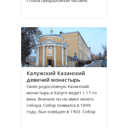
стояла придорожная часовня.
Отставной полковник Чебышев, в
начале 19-го века лечившийся в
Калуге, увидел видение, что он
выздоровел, поклонившись
Животворящему Кресту в
неизвестной часовне. Позже он
узнал
Калужский Казанский
девичий монастырь
Свою родословную Казанский
монастырь в Калуге ведет с 17-го
века. Вначале он не имел своего
собора. Собор появился в 1899
году, был освящен в 1903. Собор
был огромный, пятиглавый,
построенный в византийском стиле.