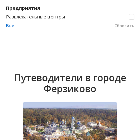
Предприятия
Волгоградская область
Кировоградская область
Восточно-Казахстанская область
Березичский Стеклозавод
Иркутская обла
Хмельницкая о
Северо-Казахст
Волковское
Развлекательные центры
Все
Сбросить
Путеводители в городе
Ферзиково