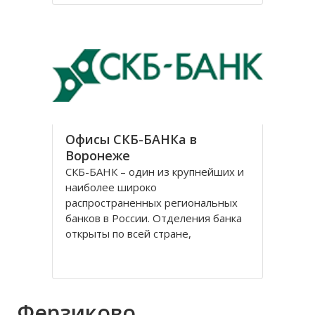
В нем было 3 престола, но
назывался он в честь центрального
– Казанский. Монастырь
Офисы СКБ-БАНКа в
Воронеже
СКБ-БАНК – один из крупнейших и
наиболее широко
распространенных региональных
банков в России. Отделения банка
открыты по всей стране,
центральный офис расположен в
Екатеринбурге. История банка
начинается 2 ноября 1990 г., когда
Свердловское областное
Ферзиково
управление «Агропромбанка СССР»