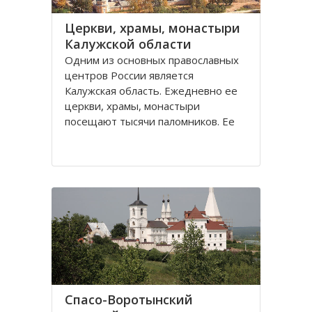
Церкви, храмы, монастыри
Калужской области
Одним из основных православных
центров России является
Калужская область. Ежедневно ее
церкви, храмы, монастыри
посещают тысячи паломников. Ее
святые места, такие как Оптина
пустынь, Свято-Пафнутиев
Боровский монастырь, Тихонова
пустынь и многие другие известны
далеко не только за пределами
Спасо-Воротынский