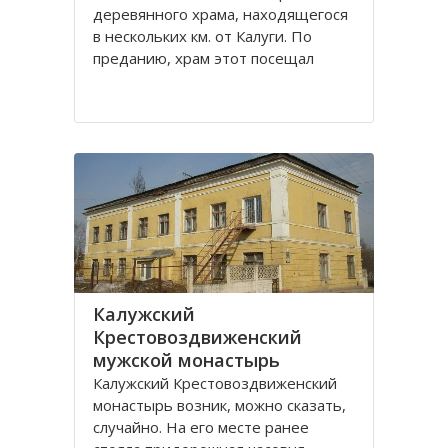
деревянного храма, находящегося
в нескольких км. от Калуги. По
преданию, храм этот посещал
святой праведный Лаврентий
Калужский. Вначале был построен
храм Рождества Пресвятой
Богородицы. В конце 18 века
Лаврентьевский монастырь стал
Калужский
Крестовоздвиженский
мужской монастырь
Калужский Крестовоздвиженский
монастырь возник, можно сказать,
случайно. На его месте ранее