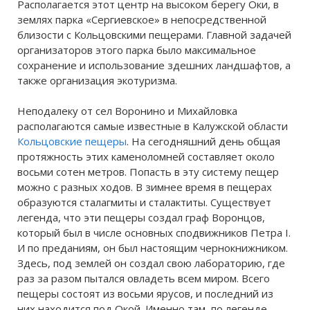
Располагается этот центр на высоком берегу Оки, в
землях парка «Сергиевское» в непосредственной
близости с Кольцовскими пещерами. Главной задачей
организаторов этого парка было максимальное
сохранение и использование здешних ландшафтов, а
также организация экотуризма.
Неподалеку от сел Воронино и Михайловка
располагаются самые известные в Калужской области
Кольцовские пещеры
. На сегодняшний день общая
протяжность этих каменоломней составляет около
восьми сотен метров. Попасть в эту систему пещер
можно с разных ходов. В зимнее время в пещерах
образуются сталагмиты и сталактиты. Существует
легенда, что эти пещеры создал граф Воронцов,
который был в числе основных сподвижников Петра І.
И по преданиям, он был настоящим чернокнижником.
Здесь, под землей он создал свою лабораторию, где
раз за разом пытался овладеть всем миром. Всего
пещеры состоят из восьми ярусов, и последний из
них находится под Окой. Именно там, по легенде,