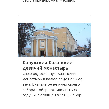
стояла придорожная часовня.
Отставной полковник Чебышев, в
начале 19-го века лечившийся в
Калуге, увидел видение, что он
выздоровел, поклонившись
Животворящему Кресту в
неизвестной часовне. Позже он
узнал
Калужский Казанский
девичий монастырь
Свою родословную Казанский
монастырь в Калуге ведет с 17-го
века. Вначале он не имел своего
собора. Собор появился в 1899
году, был освящен в 1903. Собор
был огромный, пятиглавый,
построенный в византийском стиле.