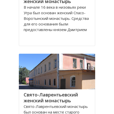
женский монастырь
В начале 16 века в низовьях реки
Угра был основан женский Спасо-
Воротынский монастырь. Средства
для его основания были
предоставлены князем Дмитрием
Воротынским. В последующем
монастырь не раз поддерживался
вкладами князей, но в начале 18
века запустел и был упразднен.
При монастыре было три
Свято-Лаврентьевский
женский монастырь
Свято-Лаврентьевский монастырь
был основан на месте старого